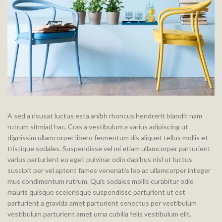
A sed a risusat luctus esta anibh rhoncus hendrerit blandit nam
rutrum sitmiad hac. Cras a vestibulum a varius adipiscing ut
dignissim ullamcorper libero fermentum dis aliquet tellus mollis et
tristique sodales. Suspendisse vel mi etiam ullamcorper parturient
varius parturient eu eget pulvinar odio dapibus nisl ut luctus
suscipit per vel aptent fames venenatis leo ac ullamcorper integer
mus condimentum rutrum. Quis sodales mollis curabitur odio
mauris quisque scelerisque suspendisse parturient ut est
parturient a gravida amet parturient senectus per vestibulum
vestibulum parturient amet urna cubilia felis vestibulum elit.