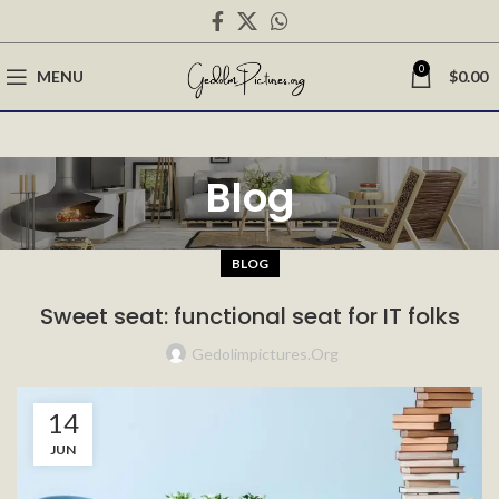
0
MENU
$
0.00
Blog
BLOG
Sweet seat: functional seat for IT folks
Gedolimpictures.org
14
JUN